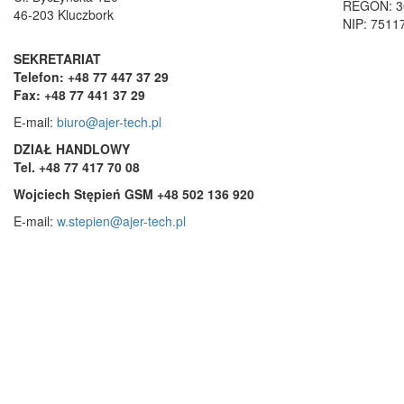
REGON: 3
46-203 Kluczbork
NIP: 7511
SEKRETARIAT
Telefon: +48 77 447 37 29
Fax: +48 77 441 37 29
E-mail:
biuro@ajer-tech.pl
DZIAŁ HANDLOWY
Tel. +48 77 417 70 08
Wojciech Stępień GSM +48 502 136 920
E-mail:
w.stepien@ajer-tech.pl