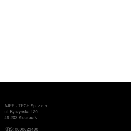
.
AJER - TECH Sp. z.o.o.
ul. Byczyńska 120
46-203 Kluczbork
KRS: 0000623480