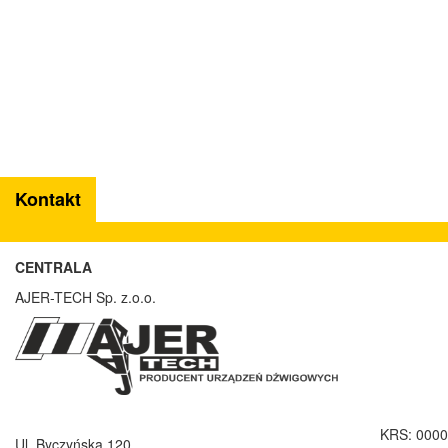
Kontakt
CENTRALA
AJER-TECH Sp. z.o.o.
KRS: 000
Ul. Byczyńska 120