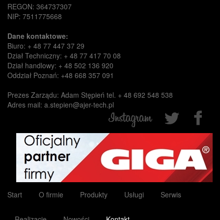
REGON: 364737307
NIP: 7511775668
Dane kontaktowe:
Biuro: + 48 77 447 37 29
Dział Techniczny: + 48 77 417 70 08
Dział handlowy: + 48 502 136 920
Oddział Poznań: +48 668 357 091
Prezes Zarządu: Adam Stępień tel. + 48 692 548 538
Adres mail: a.stepien@ajer-tech.pl
Start
O firmie
Produkty
Usługi
Serwis
Realizacje
Nowości
Kontakt