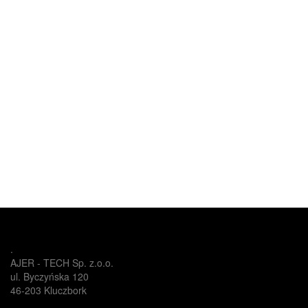
.
AJER - TECH Sp. z.o.o.
ul. Byczyńska 120
46-203 Kluczbork