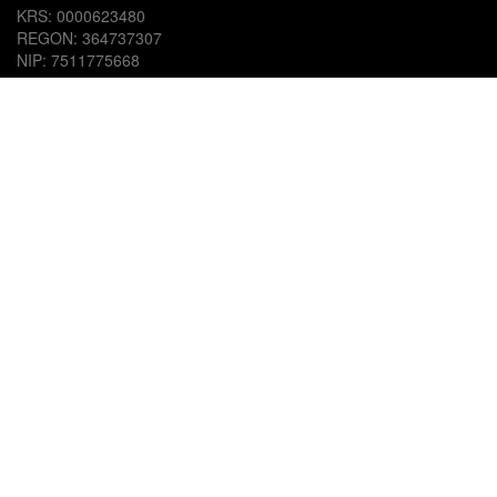
KRS: 0000623480
REGON: 364737307
NIP: 7511775668
Dane kontaktowe:
Biuro: + 48 77 447 37 29
Dział Techniczny: + 48 77 417 70 08
Dział handlowy: + 48 502 136 920
Oddział Poznań: +48 668 357 091
Prezes Zarządu: Adam Stępień tel. + 48 692 548 538
Adres mail: a.stepien@ajer-tech.pl
Start
O firmie
Produkty
Usługi
Serwis